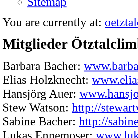
Sitemap
You are currently at:
oetzta
Mitglieder Ötztalcli
Barbara Bacher:
www.barbar
Elias Holzknecht:
www.elia
Hansjörg Auer:
www.hansjoe
Stew Watson:
http://stewa
Sabine Bacher:
http://sabi
Lukas Ennemoser:
www.luk