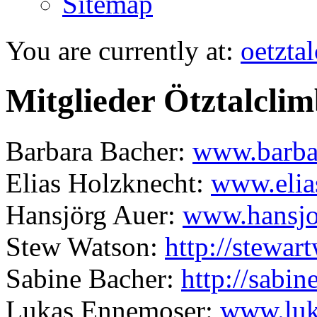
Sitemap
You are currently at:
oetzta
Mitglieder Ötztalcli
Barbara Bacher:
www.barbar
Elias Holzknecht:
www.elia
Hansjörg Auer:
www.hansjoe
Stew Watson:
http://stewa
Sabine Bacher:
http://sabi
Lukas Ennemoser:
www.luk